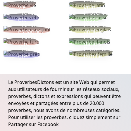
Proverbe
Proverbe
vie
latin
Proverbes
Proverbe
ete
russe
Proverbe
Proverbe
espagnol
anglais
Proverbe
Proverbe
turc
danois
Proverbe
Proverbes
grec
famille
Le ProverbesDictons est un site Web qui permet
aux utilisateurs de fournir sur les réseaux sociaux,
proverbes, dictons et expressions qui peuvent être
envoyées et partagées entre plus de 20.000
proverbes, nous avons de nombreuses catégories.
Pour utiliser les proverbes, cliquez simplement sur
Partager sur Facebook