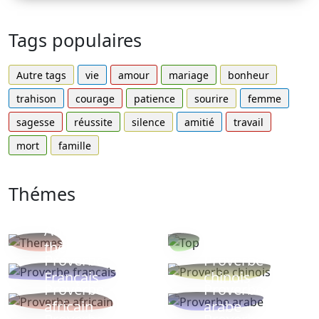
Tags populaires
Autre tags
vie
amour
mariage
bonheur
trahison
courage
patience
sourire
femme
sagesse
réussite
silence
amitié
travail
mort
famille
Thémes
Autres
Proverbes
thèmes
populaires
Proverbe
Proverbe
Français
chinois
Proverbe
Proverbe
africain
arabe