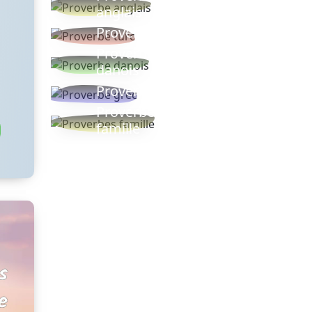
anglais
Proverbe turc
Proverbe
danois
Proverbe grec
Proverbes
famille