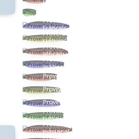
thèmes
Proverbes
populaires
Proverbe
Français
Proverbe
chinois
Proverbe
africain
Proverbe
arabe
Proverbe vie
Proverbe latin
Proverbes ete
Proverbe
russe
Proverbe
espagnol
Proverbe