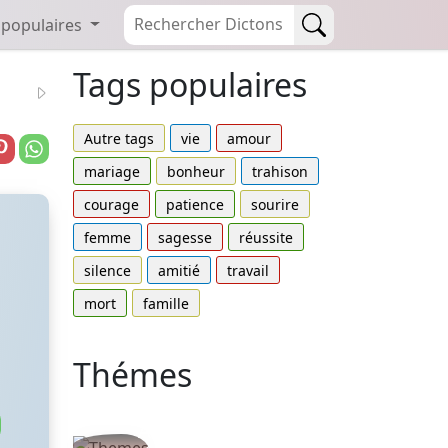
 populaires
Tags populaires
Autre tags
vie
amour
mariage
bonheur
trahison
courage
patience
sourire
femme
sagesse
réussite
silence
amitié
travail
mort
famille
Thémes
Autres