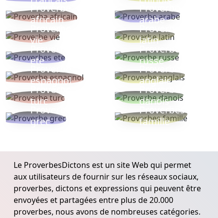
Proverbe
Proverbe
africain
arabe
Proverbe
Proverbe
vie
latin
Proverbes
Proverbe
ete
russe
Proverbe
Proverbe
espagnol
anglais
Proverbe
Proverbe
turc
danois
Proverbe
Proverbes
grec
famille
Le ProverbesDictons est un site Web qui permet
aux utilisateurs de fournir sur les réseaux sociaux,
proverbes, dictons et expressions qui peuvent être
envoyées et partagées entre plus de 20.000
proverbes, nous avons de nombreuses catégories.