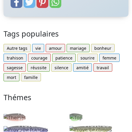
Tags populaires
Autre tags
vie
amour
mariage
bonheur
trahison
courage
patience
sourire
femme
sagesse
réussite
silence
amitié
travail
mort
famille
Thémes
Autres
Proverbes
thèmes
populaires
Proverbe
Proverbe
Français
chinois