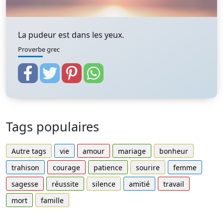
La pudeur est dans les yeux.
Proverbe grec
Tags populaires
Autre tags
vie
amour
mariage
bonheur
trahison
courage
patience
sourire
femme
sagesse
réussite
silence
amitié
travail
mort
famille