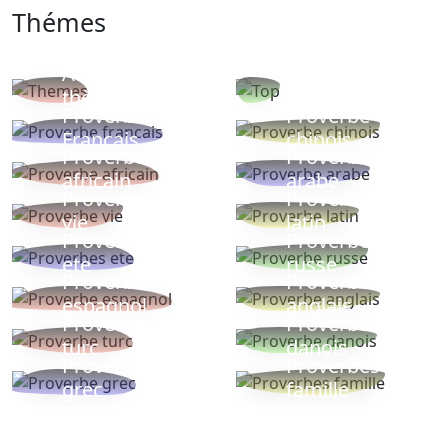
Thémes
Autres
Proverbes
thèmes
populaires
Proverbe
Proverbe
Français
chinois
Proverbe
Proverbe
africain
arabe
Proverbe
Proverbe
vie
latin
Proverbes
Proverbe
ete
russe
Proverbe
Proverbe
espagnol
anglais
Proverbe
Proverbe
turc
danois
Proverbe
Proverbes
grec
famille