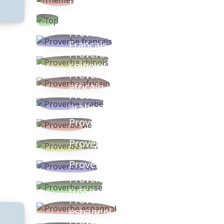
thèmes
Proverbes
populaires
Proverbe
Français
Proverbe
chinois
Proverbe
africain
Proverbe
arabe
Proverbe vie
Proverbe latin
Proverbes ete
Proverbe
russe
Proverbe
espagnol
Proverbe