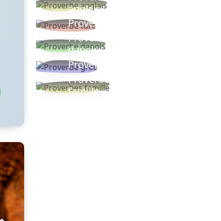
anglais
Proverbe turc
Proverbe
danois
Proverbe grec
Proverbes
famille