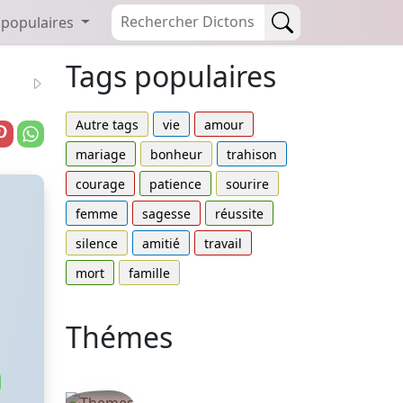
 populaires
Tags populaires
Autre tags
vie
amour
mariage
bonheur
trahison
courage
patience
sourire
femme
sagesse
réussite
silence
amitié
travail
mort
famille
Thémes
Autres