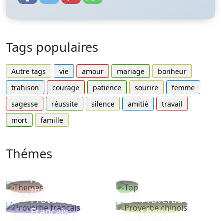
Tags populaires
Autre tags
vie
amour
mariage
bonheur
trahison
courage
patience
sourire
femme
sagesse
réussite
silence
amitié
travail
mort
famille
Thémes
Autres
Proverbes
thèmes
populaires
Proverbe
Proverbe
Français
chinois
Proverbe
Proverbe