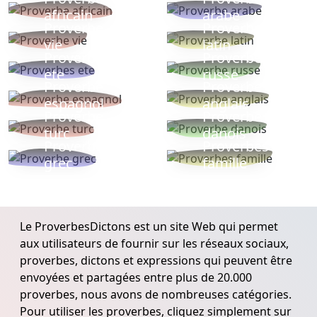
africain
arabe
Proverbe
Proverbe
vie
latin
Proverbes
Proverbe
ete
russe
Proverbe
Proverbe
espagnol
anglais
Proverbe
Proverbe
turc
danois
Proverbe
Proverbes
grec
famille
Le ProverbesDictons est un site Web qui permet
aux utilisateurs de fournir sur les réseaux sociaux,
proverbes, dictons et expressions qui peuvent être
envoyées et partagées entre plus de 20.000
proverbes, nous avons de nombreuses catégories.
Pour utiliser les proverbes, cliquez simplement sur