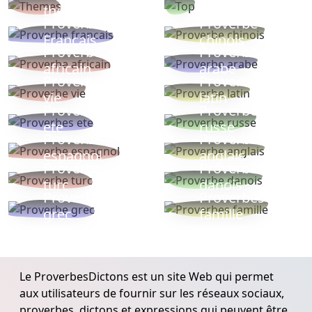
thèmes
populaires
Proverbe
Proverbe
Français
chinois
Proverbe
Proverbe
africain
arabe
Proverbe
Proverbe
vie
latin
Proverbes
Proverbe
ete
russe
Proverbe
Proverbe
espagnol
anglais
Proverbe
Proverbe
turc
danois
Proverbe
Proverbes
grec
famille
Le ProverbesDictons est un site Web qui permet
aux utilisateurs de fournir sur les réseaux sociaux,
proverbes, dictons et expressions qui peuvent être