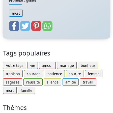
Proverbe algerien
mort
Tags populaires
Autre tags
vie
amour
mariage
bonheur
trahison
courage
patience
sourire
femme
sagesse
réussite
silence
amitié
travail
mort
famille
Thémes