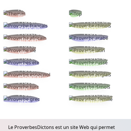
Autres
Proverbes
thèmes
populaires
Proverbe
Proverbe
Français
chinois
Proverbe
Proverbe
africain
arabe
Proverbe
Proverbe
vie
latin
Proverbes
Proverbe
ete
russe
Proverbe
Proverbe
espagnol
anglais
Proverbe
Proverbe
turc
danois
Proverbe
Proverbes
grec
famille
Le ProverbesDictons est un site Web qui permet