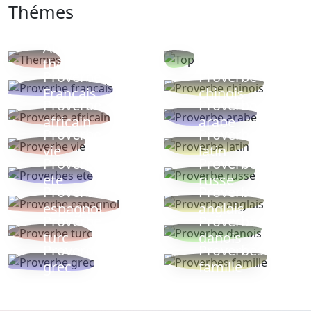
Thémes
Autres
Proverbes
thèmes
populaires
Proverbe
Proverbe
Français
chinois
Proverbe
Proverbe
africain
arabe
Proverbe
Proverbe
vie
latin
Proverbes
Proverbe
ete
russe
Proverbe
Proverbe
espagnol
anglais
Proverbe
Proverbe
turc
danois
Proverbe
Proverbes
grec
famille