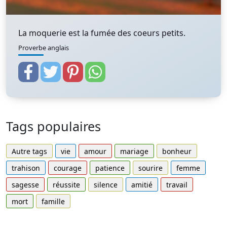
La moquerie est la fumée des coeurs petits.
Proverbe anglais
Tags populaires
Autre tags
vie
amour
mariage
bonheur
trahison
courage
patience
sourire
femme
sagesse
réussite
silence
amitié
travail
mort
famille