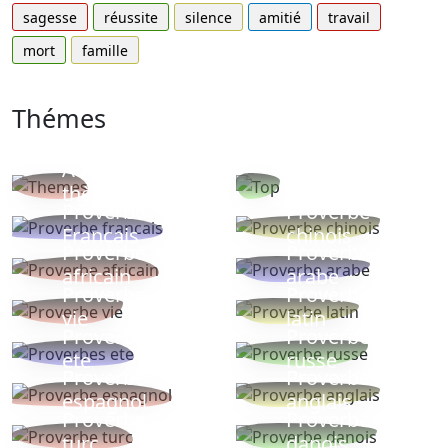
sagesse
réussite
silence
amitié
travail
mort
famille
Thémes
Autres
Proverbes
thèmes
populaires
Proverbe
Proverbe
Français
chinois
Proverbe
Proverbe
africain
arabe
Proverbe
Proverbe
vie
latin
Proverbes
Proverbe
ete
russe
Proverbe
Proverbe
espagnol
anglais
Proverbe
Proverbe
turc
danois