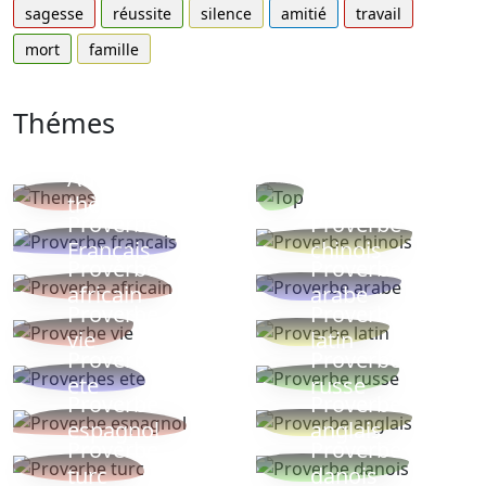
sagesse
réussite
silence
amitié
travail
mort
famille
Thémes
Autres
Proverbes
thèmes
populaires
Proverbe
Proverbe
Français
chinois
Proverbe
Proverbe
africain
arabe
Proverbe
Proverbe
vie
latin
Proverbes
Proverbe
ete
russe
Proverbe
Proverbe
espagnol
anglais
Proverbe
Proverbe
turc
danois