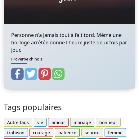
Personne n'a jamais tout à fait tord. Même une
horloge arrêtée donne l'heure juste deux fois par
jour.
Proverbe chinois
Tags populaires
Autre tags
vie
amour
mariage
bonheur
trahison
courage
patience
sourire
femme