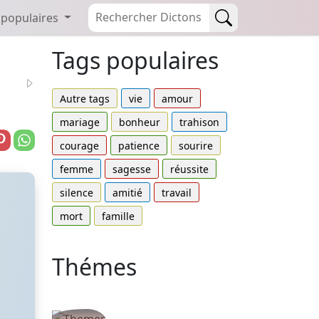
 populaires
Tags populaires
Autre tags
vie
amour
mariage
bonheur
trahison
courage
patience
sourire
femme
sagesse
réussite
silence
amitié
travail
mort
famille
Thémes
Autres