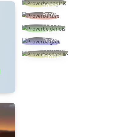
anglais
Proverbe turc
Proverbe
danois
Proverbe grec
Proverbes
famille