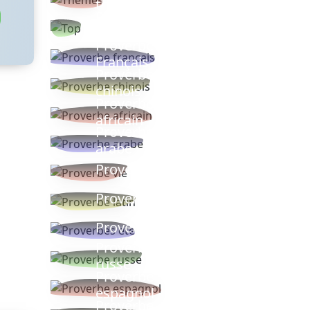
thèmes
Proverbes
populaires
Proverbe
Français
Proverbe
chinois
Proverbe
africain
Proverbe
arabe
Proverbe vie
Proverbe latin
Proverbes ete
Proverbe
russe
Proverbe
espagnol
Proverbe