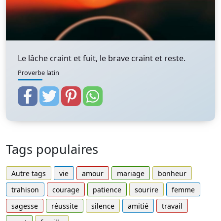
Le lâche craint et fuit, le brave craint et reste.
Proverbe latin
Tags populaires
Autre tags
vie
amour
mariage
bonheur
trahison
courage
patience
sourire
femme
sagesse
réussite
silence
amitié
travail