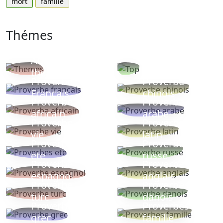
mort
famille
Thémes
Autres
Proverbes
thèmes
populaires
Proverbe
Proverbe
Français
chinois
Proverbe
Proverbe
africain
arabe
Proverbe
Proverbe
vie
latin
Proverbes
Proverbe
ete
russe
Proverbe
Proverbe
espagnol
anglais
Proverbe
Proverbe
turc
danois
Proverbe
Proverbes
grec
famille