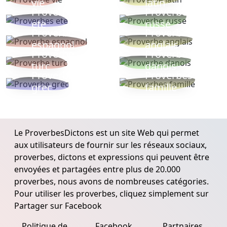
vie
latin
Proverbes
Proverbe
ete
russe
Proverbe
Proverbe
espagnol
anglais
Proverbe
Proverbe
turc
danois
Proverbe
Proverbes
grec
famille
Le ProverbesDictons est un site Web qui permet
aux utilisateurs de fournir sur les réseaux sociaux,
proverbes, dictons et expressions qui peuvent être
envoyées et partagées entre plus de 20.000
proverbes, nous avons de nombreuses catégories.
Pour utiliser les proverbes, cliquez simplement sur
Partager sur Facebook
Politique de
Facebook
Partnaires