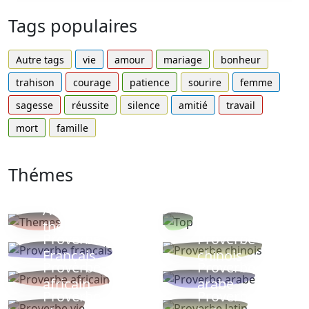
Tags populaires
Autre tags
vie
amour
mariage
bonheur
trahison
courage
patience
sourire
femme
sagesse
réussite
silence
amitié
travail
mort
famille
Thémes
Autres
Proverbes
thèmes
populaires
Proverbe
Proverbe
Français
chinois
Proverbe
Proverbe
africain
arabe
Proverbe
Proverbe