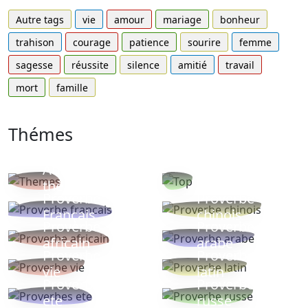
Autre tags
vie
amour
mariage
bonheur
trahison
courage
patience
sourire
femme
sagesse
réussite
silence
amitié
travail
mort
famille
Thémes
Autres
Proverbes
thèmes
populaires
Proverbe
Proverbe
Français
chinois
Proverbe
Proverbe
africain
arabe
Proverbe
Proverbe
vie
latin
Proverbes
Proverbe
ete
russe