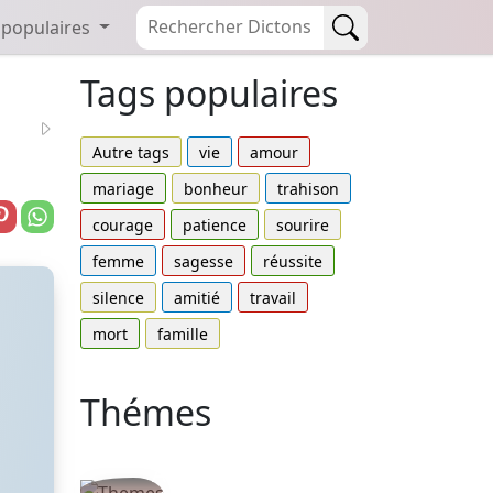
 populaires
Tags populaires
Autre tags
vie
amour
mariage
bonheur
trahison
courage
patience
sourire
femme
sagesse
réussite
silence
amitié
travail
mort
famille
Thémes
Autres