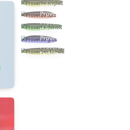
anglais
Proverbe turc
Proverbe
danois
Proverbe grec
Proverbes
famille