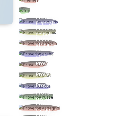
thèmes
Proverbes
populaires
Proverbe
Français
Proverbe
chinois
Proverbe
africain
Proverbe
arabe
Proverbe vie
Proverbe latin
Proverbes ete
Proverbe
russe
Proverbe
espagnol
Proverbe