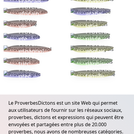
Français
chinois
Proverbe
Proverbe
africain
arabe
Proverbe
Proverbe
vie
latin
Proverbes
Proverbe
ete
russe
Proverbe
Proverbe
espagnol
anglais
Proverbe
Proverbe
turc
danois
Proverbe
Proverbes
grec
famille
Le ProverbesDictons est un site Web qui permet
aux utilisateurs de fournir sur les réseaux sociaux,
proverbes, dictons et expressions qui peuvent être
envoyées et partagées entre plus de 20.000
proverbes, nous avons de nombreuses catégories.