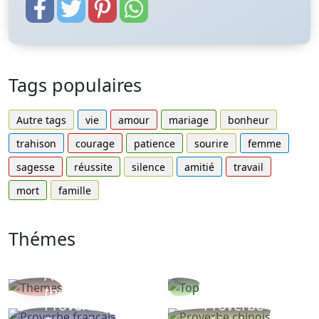
Tags populaires
Autre tags
vie
amour
mariage
bonheur
trahison
courage
patience
sourire
femme
sagesse
réussite
silence
amitié
travail
mort
famille
Thémes
Autres
Proverbes
thèmes
populaires
Proverbe
Proverbe