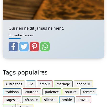
Qui rien ne dit jamais ne ment.
Proverbe français
Tags populaires
Autre tags
vie
amour
mariage
bonheur
trahison
courage
patience
sourire
femme
sagesse
réussite
silence
amitié
travail