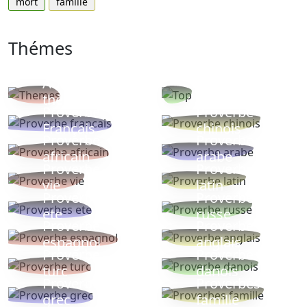
mort
famille
Thémes
Autres
Proverbes
thèmes
populaires
Proverbe
Proverbe
Français
chinois
Proverbe
Proverbe
africain
arabe
Proverbe
Proverbe
vie
latin
Proverbes
Proverbe
ete
russe
Proverbe
Proverbe
espagnol
anglais
Proverbe
Proverbe
turc
danois
Proverbe
Proverbes
grec
famille