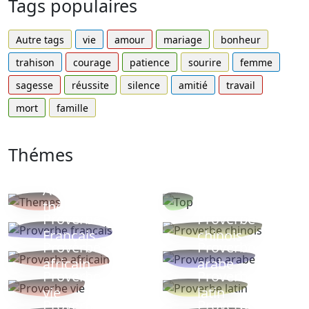
Tags populaires
Autre tags
vie
amour
mariage
bonheur
trahison
courage
patience
sourire
femme
sagesse
réussite
silence
amitié
travail
mort
famille
Thémes
Autres
Proverbes
thèmes
populaires
Proverbe
Proverbe
Français
chinois
Proverbe
Proverbe
africain
arabe
Proverbe
Proverbe
vie
latin
Proverbes
Proverbe