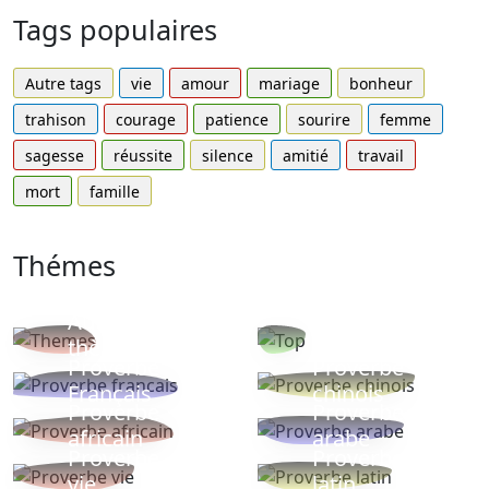
Tags populaires
Autre tags
vie
amour
mariage
bonheur
trahison
courage
patience
sourire
femme
sagesse
réussite
silence
amitié
travail
mort
famille
Thémes
Autres
Proverbes
thèmes
populaires
Proverbe
Proverbe
Français
chinois
Proverbe
Proverbe
africain
arabe
Proverbe
Proverbe
vie
latin