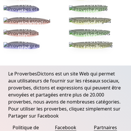
Proverbes
Proverbe
ete
russe
Proverbe
Proverbe
espagnol
anglais
Proverbe
Proverbe
turc
danois
Proverbe
Proverbes
grec
famille
Le ProverbesDictons est un site Web qui permet
aux utilisateurs de fournir sur les réseaux sociaux,
proverbes, dictons et expressions qui peuvent être
envoyées et partagées entre plus de 20.000
proverbes, nous avons de nombreuses catégories.
Pour utiliser les proverbes, cliquez simplement sur
Partager sur Facebook
Politique de
Facebook
Partnaires