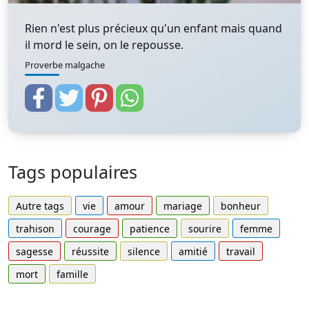
Rien n'est plus précieux qu'un enfant mais quand
il mord le sein, on le repousse.
Proverbe malgache
Tags populaires
Autre tags
vie
amour
mariage
bonheur
trahison
courage
patience
sourire
femme
sagesse
réussite
silence
amitié
travail
mort
famille