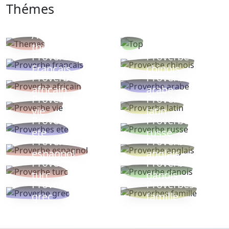
Thémes
Autres
Proverbes
thèmes
populaires
Proverbe
Proverbe
Français
chinois
Proverbe
Proverbe
africain
arabe
Proverbe
Proverbe
vie
latin
Proverbes
Proverbe
ete
russe
Proverbe
Proverbe
espagnol
anglais
Proverbe
Proverbe
turc
danois
Proverbe
Proverbes
grec
famille