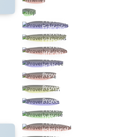
thèmes
Proverbes
populaires
Proverbe
Français
Proverbe
chinois
Proverbe
africain
Proverbe
arabe
Proverbe vie
Proverbe latin
Proverbes ete
Proverbe
russe
Proverbe
espagnol
Proverbe