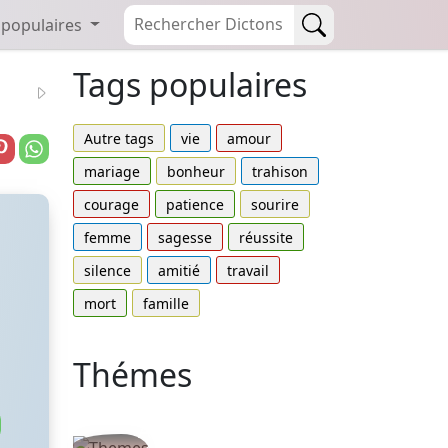
 populaires
Tags populaires
Autre tags
vie
amour
mariage
bonheur
trahison
courage
patience
sourire
femme
sagesse
réussite
silence
amitié
travail
mort
famille
Thémes
Autres