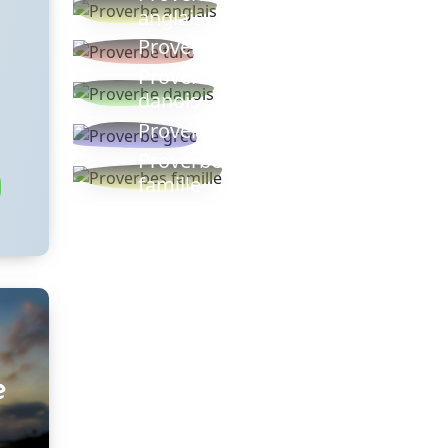
anglais
Proverbe turc
Proverbe
danois
Proverbe grec
Proverbes
famille