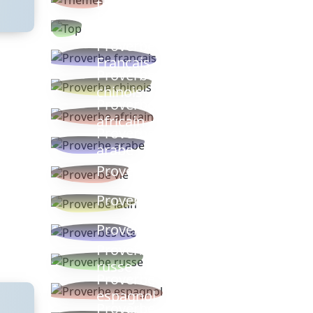
thèmes
Proverbes
populaires
Proverbe
Français
Proverbe
chinois
Proverbe
africain
Proverbe
arabe
Proverbe vie
Proverbe latin
Proverbes ete
Proverbe
russe
Proverbe
espagnol
Proverbe