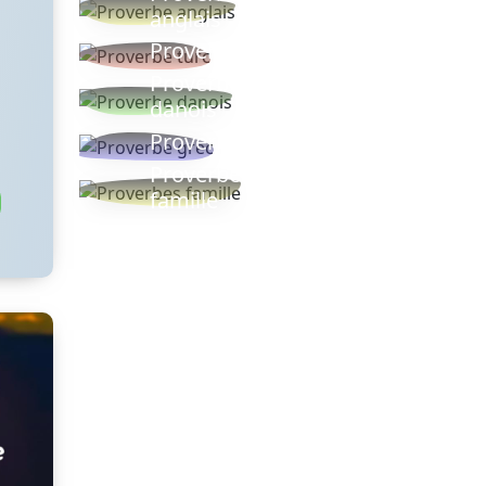
anglais
Proverbe turc
Proverbe
danois
Proverbe grec
Proverbes
famille