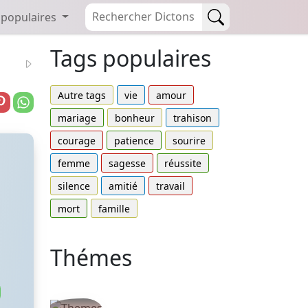
 populaires
Tags populaires
Autre tags
vie
amour
mariage
bonheur
trahison
courage
patience
sourire
femme
sagesse
réussite
silence
amitié
travail
mort
famille
Thémes
Autres