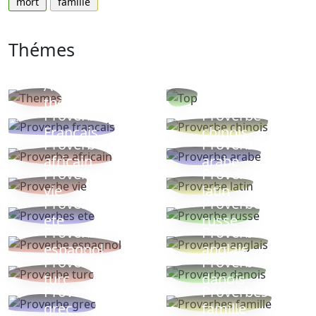
mort
famille
Thémes
Autres
Proverbes
thèmes
populaires
Proverbe
Proverbe
Français
chinois
Proverbe
Proverbe
africain
arabe
Proverbe
Proverbe
vie
latin
Proverbes
Proverbe
ete
russe
Proverbe
Proverbe
espagnol
anglais
Proverbe
Proverbe
turc
danois
Proverbe
Proverbes
grec
famille