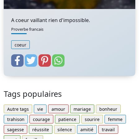
A coeur vaillant rien d'impossible.
Proverbe francais
coeur
Tags populaires
Autre tags
vie
amour
mariage
bonheur
trahison
courage
patience
sourire
femme
sagesse
réussite
silence
amitié
travail