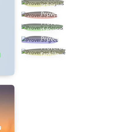
anglais
Proverbe turc
Proverbe
danois
Proverbe grec
Proverbes
famille