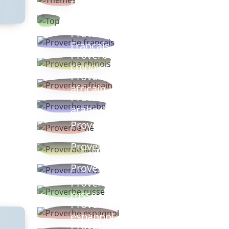
thèmes
Proverbes
populaires
Proverbe
Français
Proverbe
chinois
Proverbe
africain
Proverbe
arabe
Proverbe vie
Proverbe latin
Proverbes ete
Proverbe
russe
Proverbe
espagnol
Proverbe