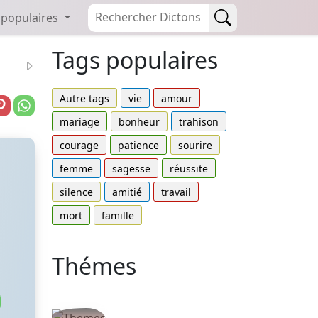
 populaires
Tags populaires
Autre tags
vie
amour
mariage
bonheur
trahison
courage
patience
sourire
femme
sagesse
réussite
silence
amitié
travail
mort
famille
Thémes
Autres