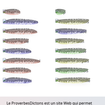
Autres
Proverbes
thèmes
populaires
Proverbe
Proverbe
Français
chinois
Proverbe
Proverbe
africain
arabe
Proverbe
Proverbe
vie
latin
Proverbes
Proverbe
ete
russe
Proverbe
Proverbe
espagnol
anglais
Proverbe
Proverbe
turc
danois
Proverbe
Proverbes
grec
famille
Le ProverbesDictons est un site Web qui permet