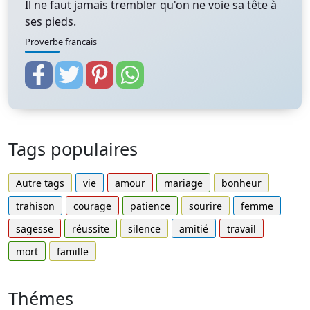
Il ne faut jamais trembler qu'on ne voie sa tête à
ses pieds.
Proverbe francais
Tags populaires
Autre tags
vie
amour
mariage
bonheur
trahison
courage
patience
sourire
femme
sagesse
réussite
silence
amitié
travail
mort
famille
Thémes