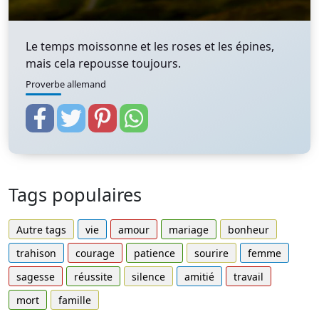
Le temps moissonne et les roses et les épines,
mais cela repousse toujours.
Proverbe allemand
Tags populaires
Autre tags
vie
amour
mariage
bonheur
trahison
courage
patience
sourire
femme
sagesse
réussite
silence
amitié
travail
mort
famille