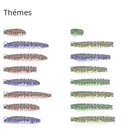
Thémes
Autres
Proverbes
thèmes
populaires
Proverbe
Proverbe
Français
chinois
Proverbe
Proverbe
africain
arabe
Proverbe
Proverbe
vie
latin
Proverbes
Proverbe
ete
russe
Proverbe
Proverbe
espagnol
anglais
Proverbe
Proverbe
turc
danois
Proverbe
Proverbes
grec
famille