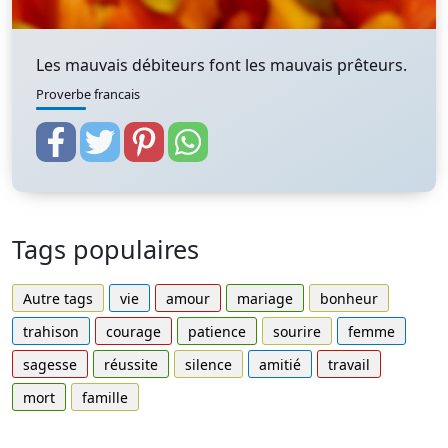
Les mauvais débiteurs font les mauvais prêteurs.
Proverbe francais
Tags populaires
Autre tags
vie
amour
mariage
bonheur
trahison
courage
patience
sourire
femme
sagesse
réussite
silence
amitié
travail
mort
famille