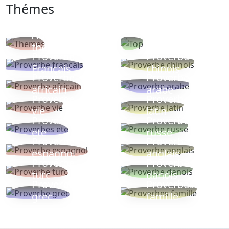
Thémes
Autres
Proverbes
thèmes
populaires
Proverbe
Proverbe
Français
chinois
Proverbe
Proverbe
africain
arabe
Proverbe
Proverbe
vie
latin
Proverbes
Proverbe
ete
russe
Proverbe
Proverbe
espagnol
anglais
Proverbe
Proverbe
turc
danois
Proverbe
Proverbes
grec
famille