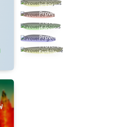
anglais
Proverbe turc
Proverbe
danois
Proverbe grec
Proverbes
famille