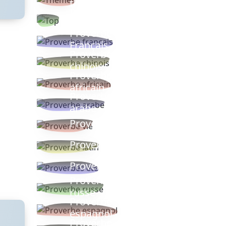
thèmes
Proverbes
populaires
Proverbe
Français
Proverbe
chinois
Proverbe
africain
Proverbe
arabe
Proverbe vie
Proverbe latin
Proverbes ete
Proverbe
russe
Proverbe
espagnol
Proverbe