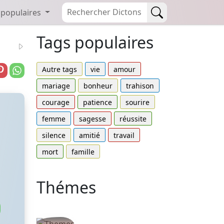
 populaires
Tags populaires
Autre tags
vie
amour
mariage
bonheur
trahison
courage
patience
sourire
femme
sagesse
réussite
silence
amitié
travail
mort
famille
Thémes
Autres