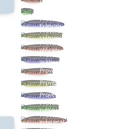
thèmes
Proverbes
populaires
Proverbe
Français
Proverbe
chinois
Proverbe
africain
Proverbe
arabe
Proverbe vie
Proverbe latin
Proverbes ete
Proverbe
russe
Proverbe
espagnol
Proverbe