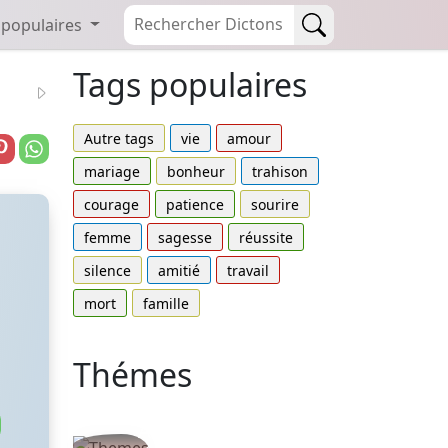
 populaires
Tags populaires
Autre tags
vie
amour
mariage
bonheur
trahison
courage
patience
sourire
femme
sagesse
réussite
silence
amitié
travail
mort
famille
Thémes
Autres