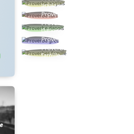
anglais
Proverbe turc
Proverbe
danois
Proverbe grec
Proverbes
famille