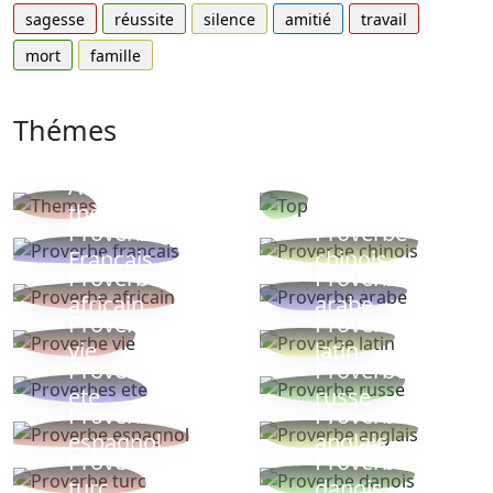
sagesse
réussite
silence
amitié
travail
mort
famille
Thémes
Autres
Proverbes
thèmes
populaires
Proverbe
Proverbe
Français
chinois
Proverbe
Proverbe
africain
arabe
Proverbe
Proverbe
vie
latin
Proverbes
Proverbe
ete
russe
Proverbe
Proverbe
espagnol
anglais
Proverbe
Proverbe
turc
danois