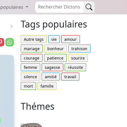
 populaires
Tags populaires
Autre tags
vie
amour
mariage
bonheur
trahison
courage
patience
sourire
femme
sagesse
réussite
silence
amitié
travail
mort
famille
Thémes
Autres