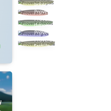
anglais
Proverbe turc
Proverbe
danois
Proverbe grec
Proverbes
famille