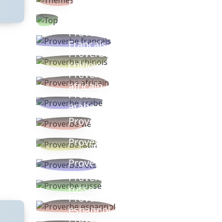
thèmes
Proverbes
populaires
Proverbe
Français
Proverbe
chinois
Proverbe
africain
Proverbe
arabe
Proverbe vie
Proverbe latin
Proverbes ete
Proverbe
russe
Proverbe
espagnol
Proverbe