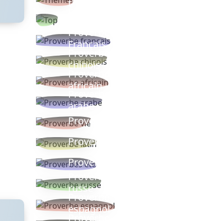
thèmes
Proverbes
populaires
Proverbe
Français
Proverbe
chinois
Proverbe
africain
Proverbe
arabe
Proverbe vie
Proverbe latin
Proverbes ete
Proverbe
russe
Proverbe
espagnol
Proverbe