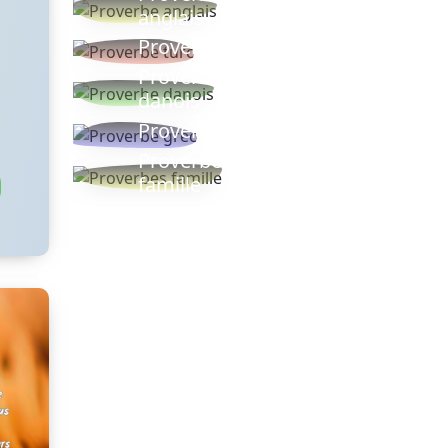
anglais
Proverbe turc
Proverbe
danois
Proverbe grec
Proverbes
famille