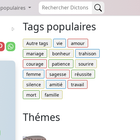
 populaires
Tags populaires
Autre tags
vie
amour
mariage
bonheur
trahison
courage
patience
sourire
femme
sagesse
réussite
silence
amitié
travail
mort
famille
Thémes
Autres