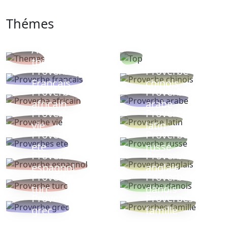
Thémes
Autres
Proverbes
thèmes
populaires
Proverbe
Proverbe
Français
chinois
Proverbe
Proverbe
africain
arabe
Proverbe
Proverbe
vie
latin
Proverbes
Proverbe
ete
russe
Proverbe
Proverbe
espagnol
anglais
Proverbe
Proverbe
turc
danois
Proverbe
Proverbes
grec
famille