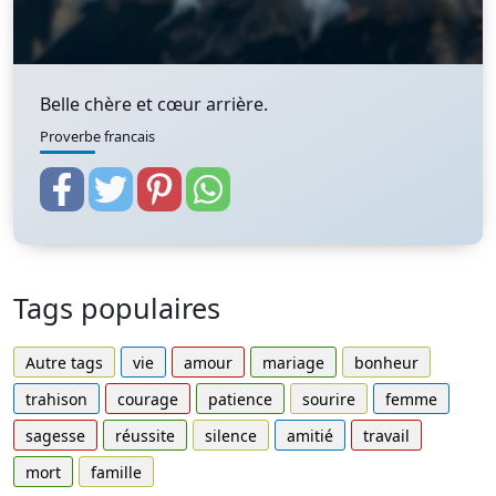
Belle chère et cœur arrière.
Proverbe francais
Tags populaires
Autre tags
vie
amour
mariage
bonheur
trahison
courage
patience
sourire
femme
sagesse
réussite
silence
amitié
travail
mort
famille