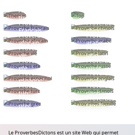
Autres
Proverbes
thèmes
populaires
Proverbe
Proverbe
Français
chinois
Proverbe
Proverbe
africain
arabe
Proverbe
Proverbe
vie
latin
Proverbes
Proverbe
ete
russe
Proverbe
Proverbe
espagnol
anglais
Proverbe
Proverbe
turc
danois
Proverbe
Proverbes
grec
famille
Le ProverbesDictons est un site Web qui permet