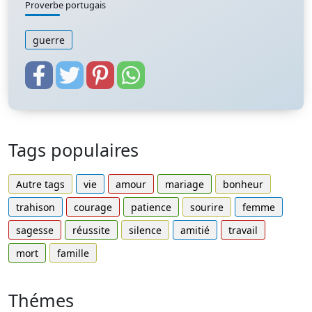
Proverbe portugais
guerre
Tags populaires
Autre tags
vie
amour
mariage
bonheur
trahison
courage
patience
sourire
femme
sagesse
réussite
silence
amitié
travail
mort
famille
Thémes