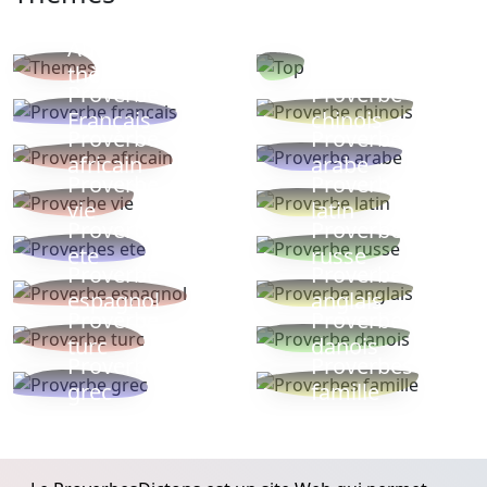
Autres
Proverbes
thèmes
populaires
Proverbe
Proverbe
Français
chinois
Proverbe
Proverbe
africain
arabe
Proverbe
Proverbe
vie
latin
Proverbes
Proverbe
ete
russe
Proverbe
Proverbe
espagnol
anglais
Proverbe
Proverbe
turc
danois
Proverbe
Proverbes
grec
famille