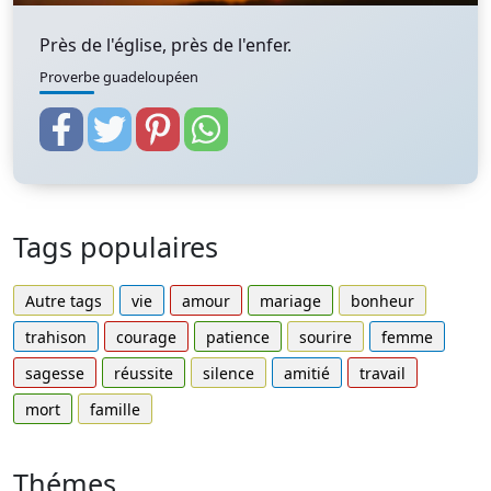
Près de l'église, près de l'enfer.
Proverbe guadeloupéen
Tags populaires
Autre tags
vie
amour
mariage
bonheur
trahison
courage
patience
sourire
femme
sagesse
réussite
silence
amitié
travail
mort
famille
Thémes