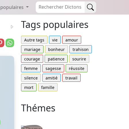
 populaires
Tags populaires
Autre tags
vie
amour
mariage
bonheur
trahison
courage
patience
sourire
femme
sagesse
réussite
silence
amitié
travail
mort
famille
Thémes
Autres