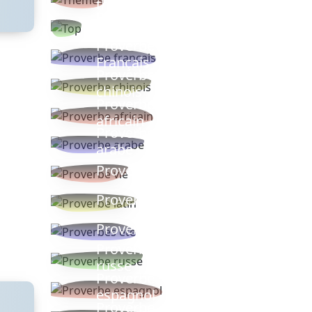
thèmes
Proverbes
populaires
Proverbe
Français
Proverbe
chinois
Proverbe
africain
Proverbe
arabe
Proverbe vie
Proverbe latin
Proverbes ete
Proverbe
russe
Proverbe
espagnol
Proverbe