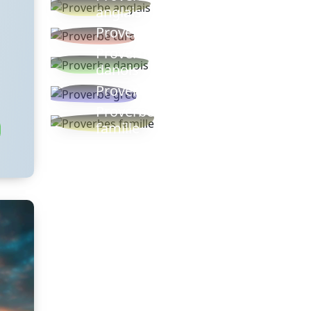
anglais
Proverbe turc
Proverbe
danois
Proverbe grec
Proverbes
famille