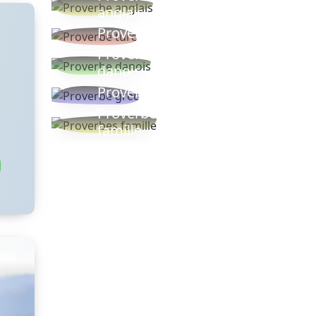
anglais
Proverbe turc
Proverbe
danois
Proverbe grec
Proverbes
famille