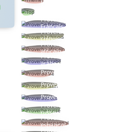
thèmes
Proverbes
populaires
Proverbe
Français
Proverbe
chinois
Proverbe
africain
Proverbe
arabe
Proverbe vie
Proverbe latin
Proverbes ete
Proverbe
russe
Proverbe
espagnol
Proverbe