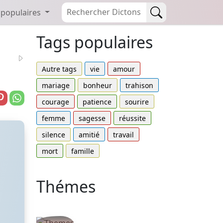
 populaires
Tags populaires
Autre tags
vie
amour
mariage
bonheur
trahison
courage
patience
sourire
femme
sagesse
réussite
silence
amitié
travail
mort
famille
Thémes
Autres