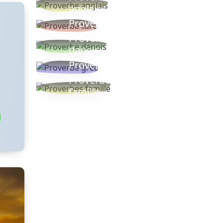
anglais
Proverbe turc
Proverbe
danois
Proverbe grec
Proverbes
famille