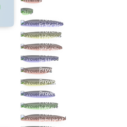
thèmes
Proverbes
populaires
Proverbe
Français
Proverbe
chinois
Proverbe
africain
Proverbe
arabe
Proverbe vie
Proverbe latin
Proverbes ete
Proverbe
russe
Proverbe
espagnol
Proverbe