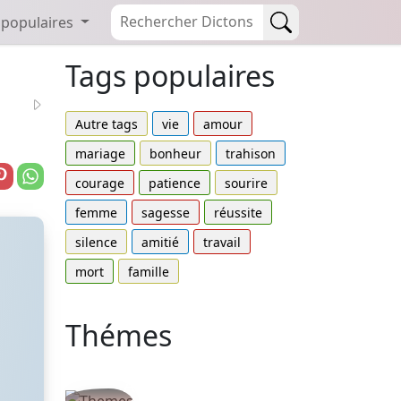
 populaires
Tags populaires
Autre tags
vie
amour
mariage
bonheur
trahison
courage
patience
sourire
femme
sagesse
réussite
silence
amitié
travail
mort
famille
Thémes
Autres