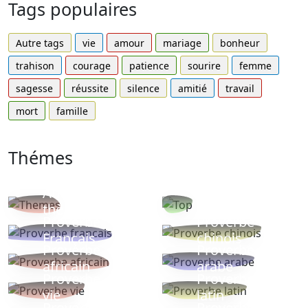
Tags populaires
Autre tags
vie
amour
mariage
bonheur
trahison
courage
patience
sourire
femme
sagesse
réussite
silence
amitié
travail
mort
famille
Thémes
Autres
Proverbes
thèmes
populaires
Proverbe
Proverbe
Français
chinois
Proverbe
Proverbe
africain
arabe
Proverbe
Proverbe
vie
latin
Proverbes
Proverbe