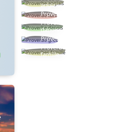
anglais
Proverbe turc
Proverbe
danois
Proverbe grec
Proverbes
famille