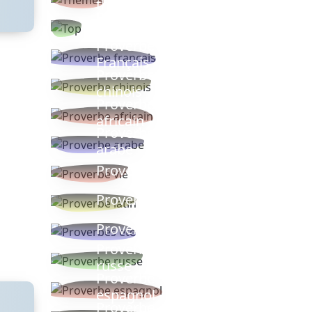
thèmes
Proverbes
populaires
Proverbe
Français
Proverbe
chinois
Proverbe
africain
Proverbe
arabe
Proverbe vie
Proverbe latin
Proverbes ete
Proverbe
russe
Proverbe
espagnol
Proverbe