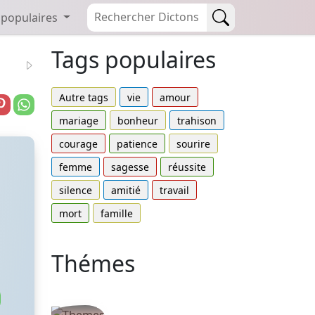
 populaires
Tags populaires
Autre tags
vie
amour
mariage
bonheur
trahison
courage
patience
sourire
femme
sagesse
réussite
silence
amitié
travail
mort
famille
Thémes
Autres