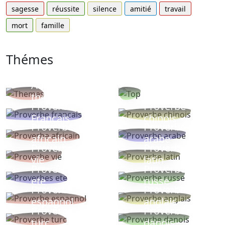
sagesse
réussite
silence
amitié
travail
mort
famille
Thémes
Autres
Proverbes
thèmes
populaires
Proverbe
Proverbe
Français
chinois
Proverbe
Proverbe
africain
arabe
Proverbe
Proverbe
vie
latin
Proverbes
Proverbe
ete
russe
Proverbe
Proverbe
espagnol
anglais
Proverbe
Proverbe
turc
danois