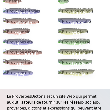
thèmes
populaires
Proverbe
Proverbe
Français
chinois
Proverbe
Proverbe
africain
arabe
Proverbe
Proverbe
vie
latin
Proverbes
Proverbe
ete
russe
Proverbe
Proverbe
espagnol
anglais
Proverbe
Proverbe
turc
danois
Proverbe
Proverbes
grec
famille
Le ProverbesDictons est un site Web qui permet
aux utilisateurs de fournir sur les réseaux sociaux,
proverbes, dictons et expressions qui peuvent être