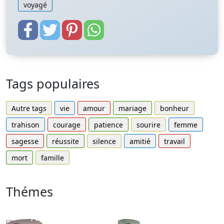
voyagé
Tags populaires
Autre tags
vie
amour
mariage
bonheur
trahison
courage
patience
sourire
femme
sagesse
réussite
silence
amitié
travail
mort
famille
Thémes
Autres
Proverbes