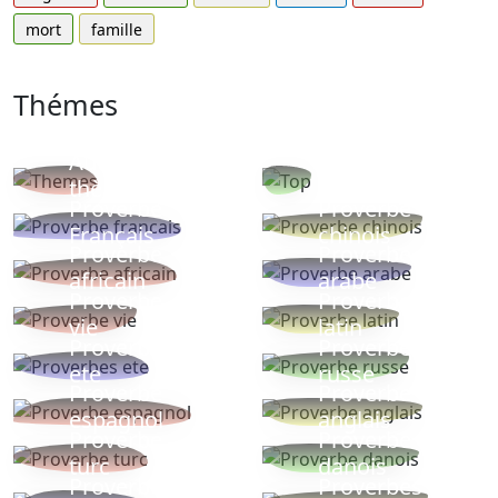
mort
famille
Thémes
Autres
Proverbes
thèmes
populaires
Proverbe
Proverbe
Français
chinois
Proverbe
Proverbe
africain
arabe
Proverbe
Proverbe
vie
latin
Proverbes
Proverbe
ete
russe
Proverbe
Proverbe
espagnol
anglais
Proverbe
Proverbe
turc
danois
Proverbe
Proverbes