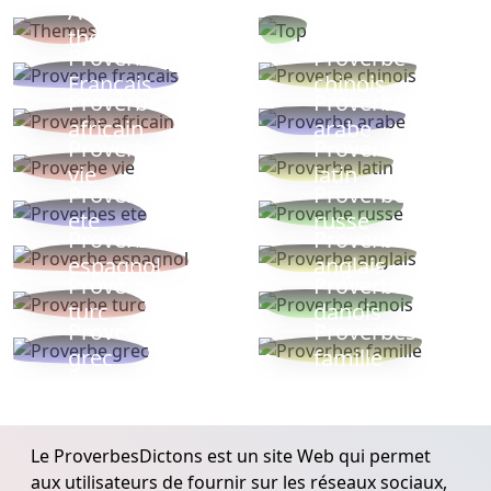
Autres
Proverbes
thèmes
populaires
Proverbe
Proverbe
Français
chinois
Proverbe
Proverbe
africain
arabe
Proverbe
Proverbe
vie
latin
Proverbes
Proverbe
ete
russe
Proverbe
Proverbe
espagnol
anglais
Proverbe
Proverbe
turc
danois
Proverbe
Proverbes
grec
famille
Le ProverbesDictons est un site Web qui permet
aux utilisateurs de fournir sur les réseaux sociaux,