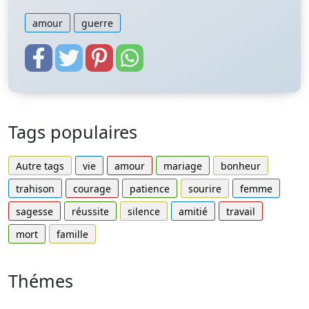
amour
guerre
Tags populaires
Autre tags
vie
amour
mariage
bonheur
trahison
courage
patience
sourire
femme
sagesse
réussite
silence
amitié
travail
mort
famille
Thémes