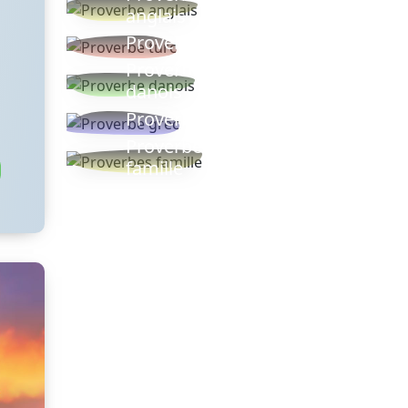
anglais
Proverbe turc
Proverbe
danois
Proverbe grec
Proverbes
famille