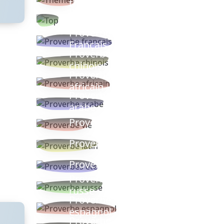
thèmes
Proverbes
populaires
Proverbe
Français
Proverbe
chinois
Proverbe
africain
Proverbe
arabe
Proverbe vie
Proverbe latin
Proverbes ete
Proverbe
russe
Proverbe
espagnol
Proverbe