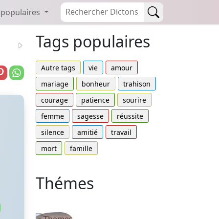
 populaires
Tags populaires
Autre tags
vie
amour
mariage
bonheur
trahison
courage
patience
sourire
femme
sagesse
réussite
silence
amitié
travail
mort
famille
Thémes
Autres