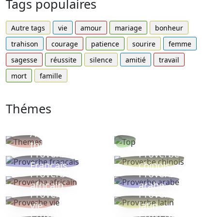
Tags populaires
Autre tags
vie
amour
mariage
bonheur
trahison
courage
patience
sourire
femme
sagesse
réussite
silence
amitié
travail
mort
famille
Thémes
Autres
Proverbes
thèmes
populaires
Proverbe
Proverbe
Français
chinois
Proverbe
Proverbe
africain
arabe
Proverbe
Proverbe
vie
latin
Proverbes
Proverbe