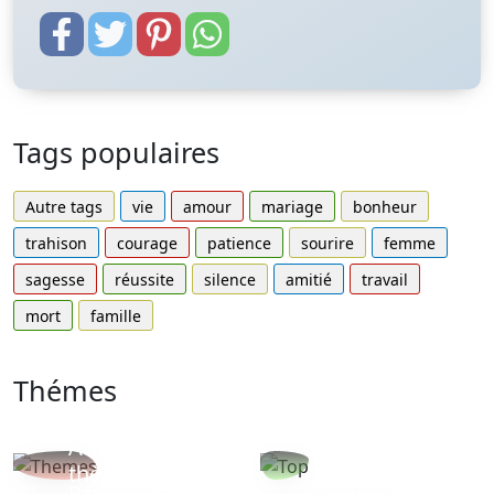
Tags populaires
Autre tags
vie
amour
mariage
bonheur
trahison
courage
patience
sourire
femme
sagesse
réussite
silence
amitié
travail
mort
famille
Thémes
Autres
Proverbes
thèmes
populaires
Proverbe
Proverbe