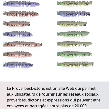
Français
chinois
Proverbe
Proverbe
africain
arabe
Proverbe
Proverbe
vie
latin
Proverbes
Proverbe
ete
russe
Proverbe
Proverbe
espagnol
anglais
Proverbe
Proverbe
turc
danois
Proverbe
Proverbes
grec
famille
Le ProverbesDictons est un site Web qui permet
aux utilisateurs de fournir sur les réseaux sociaux,
proverbes, dictons et expressions qui peuvent être
envoyées et partagées entre plus de 20.000