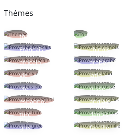
Thémes
Autres
Proverbes
thèmes
populaires
Proverbe
Proverbe
Français
chinois
Proverbe
Proverbe
africain
arabe
Proverbe
Proverbe
vie
latin
Proverbes
Proverbe
ete
russe
Proverbe
Proverbe
espagnol
anglais
Proverbe
Proverbe
turc
danois
Proverbe
Proverbes
grec
famille