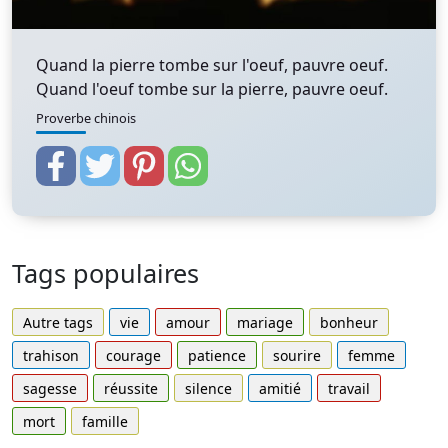
Quand la pierre tombe sur l'oeuf, pauvre oeuf.
Quand l'oeuf tombe sur la pierre, pauvre oeuf.
Proverbe chinois
Tags populaires
Autre tags
vie
amour
mariage
bonheur
trahison
courage
patience
sourire
femme
sagesse
réussite
silence
amitié
travail
mort
famille