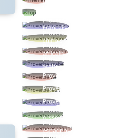
thèmes
Proverbes
populaires
Proverbe
Français
Proverbe
chinois
Proverbe
africain
Proverbe
arabe
Proverbe vie
Proverbe latin
Proverbes ete
Proverbe
russe
Proverbe
espagnol
Proverbe