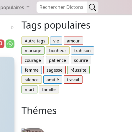
 populaires
Tags populaires
Autre tags
vie
amour
mariage
bonheur
trahison
courage
patience
sourire
femme
sagesse
réussite
silence
amitié
travail
mort
famille
Thémes
Autres