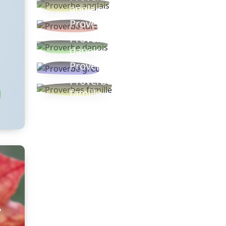
anglais
Proverbe turc
Proverbe
danois
Proverbe grec
Proverbes
famille